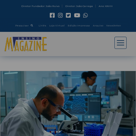
Diretor Fundador: João Ruivo
Diretor: João Carrega
Ano: XXVIII
Pesquisar
Link's
Loja Virtual
Edição Impressa
Arquivo
Newsletter