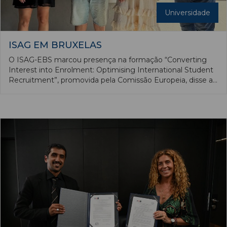
Universidade
ISAG EM BRUXELAS
O ISAG-EBS marcou presença na formação “Converting
Interest into Enrolment: Optimising International Student
Recruitment”, promovida pela Comissão Europeia, disse ao
Ensino Magazine aquela instituição de ensino.