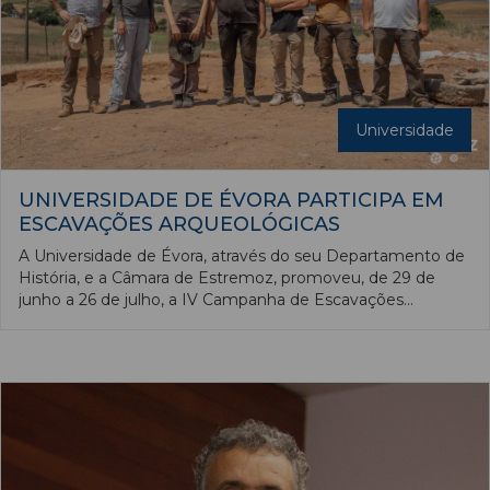
Universidade
UNIVERSIDADE DE ÉVORA PARTICIPA EM
ESCAVAÇÕES ARQUEOLÓGICAS
A Universidade de Évora, através do seu Departamento de
História, e a Câmara de Estremoz, promoveu, de 29 de
junho a 26 de julho, a IV Campanha de Escavações
Arqueológicas nas Ruínas Romanas de Santa Vitória do
Ameixial. A iniciativa foi mais um contributo para uma
interpretação mais completa da organização e evolução da
antiga villa e reafirmando a importância científica e
patrimonial deste sítio romano.