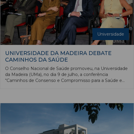
Universidade
UNIVERSIDADE DA MADEIRA DEBATE
CAMINHOS DA SAÚDE
O Conselho Nacional de Saúde promoveu, na Universidade
da Madeira (UMa), no dia 9 de julho, a conferência
“Caminhos de Consenso e Compromisso para a Saúde em
Portugal”. A sessão de abertura contou com as presenças
do reitor da UMa, Sílvio Moreira Fernandes, do presidente
do Conselho Nacional de Saúde (CNS), Víctor Ramos; e da
Secretária Regional de Saúde e Proteção Civil, Micaela
Fonseca de Freitas.