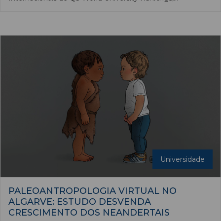
assegurando assim, pelo segundo ano consecutivo, a
manutenção no grupo 1001–1200 entre as 1504
instituições de ensino superior classificadas pela consultora
Quacquarelli Symonds, que avaliou um universo de 8808
candidatas oriundas de 106 países e regiões.
Universidade
PALEOANTROPOLOGIA VIRTUAL NO
ALGARVE: ESTUDO DESVENDA
CRESCIMENTO DOS NEANDERTAIS