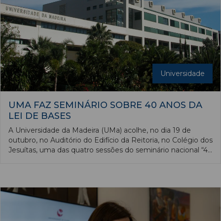
Universidade
UMA FAZ SEMINÁRIO SOBRE 40 ANOS DA
LEI DE BASES
A Universidade da Madeira (UMa) acolhe, no dia 19 de
outubro, no Auditório do Edifício da Reitoria, no Colégio dos
Jesuítas, uma das quatro sessões do seminário nacional “40
Anos da Lei de Bases do Sistema Educativo: Entre o
Legado e os Futuros Possíveis”, iniciativa que decorre com
o Alto Patrocínio de Sua Excelência o Presidente da
República. A informação foi veiculada por aquela
universidade em nota enviada à nossa redação.