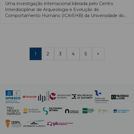
Uma investigação internacional liderada pelo Centro
Interdisciplinar de Arqueologia e Evolução do
Comportamento Humano (ICArEHB) da Universidade do
Algarve revelou novos dados científicos sobre o
desenvolvimento inicial dos Neandertais, nomeadamente
que a trajetória de crescimento ósseo fetal desta espécie
extinta era amplamente comparável à dos humanos
modernos.
1
2
3
4
5
>