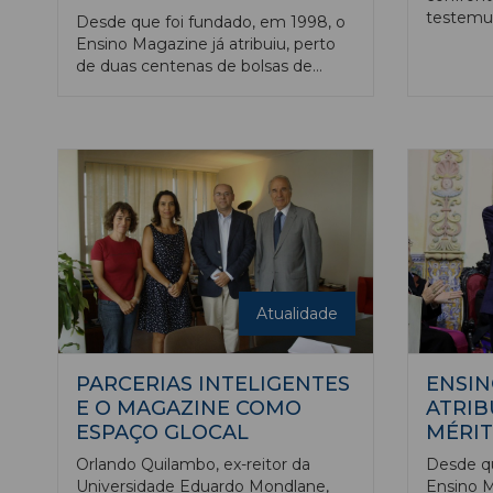
testemu
Desde que foi fundado, em 1998, o
Educativ
Ensino Magazine já atribuiu, perto
apresent
de duas centenas de bolsas de
março, e
mérito académicas, monetárias, aos
pelas 16
melhores alunos das instituições
Ensino S
parceiras da nossa publicação.
A obra, 
e João C
dos livro
Educação
em Portu
quais re
entrevis
atores d
Atualidade
cultural 
2014, e 
Magazin
PARCERIAS INTELIGENTES
ENSIN
E O MAGAZINE COMO
ATRIB
ESPAÇO GLOCAL
MÉRI
Orlando Quilambo, ex-reitor da
Desde qu
Universidade Eduardo Mondlane,
Ensino M