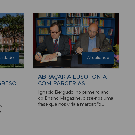
ez,
parceiras da nossa publicação.
 de forma
ad,
rando
obre
ida
e
alidade
Atualidade
ABRAÇAR A LUSOFONIA
GRESO
COM PARCERIAS
Ignacio Bergudo, no primeiro ano
do Ensino Magazine, disse-nos uma
frase que nos viria a marcar: “o
s
ensino não tem fronteiras”. Foi
a
dentro desta máxima que nos
temos guiado ao longo destes 24
anos, estabelecendo parcerias
idade de
inteligentes.