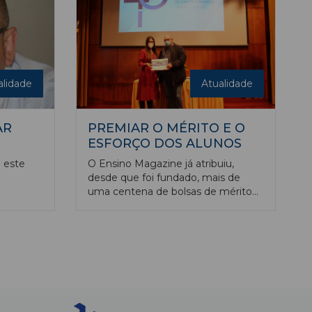
 também
alidade
Atualidade
AR
PREMIAR O MÉRITO E O
ESFORÇO DOS ALUNOS
 este
O Ensino Magazine já atribuiu,
desde que foi fundado, mais de
uma centena de bolsas de mérito
académicas, monetárias, aos
melhores alunos das instituições
parceiras da nossa publicação.