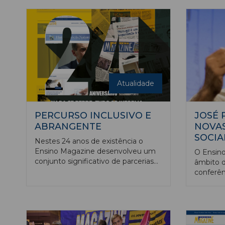
março.
Atualidade
PERCURSO INCLUSIVO E
JOSÉ 
ABRANGENTE
NOVA
SOCIA
Nestes 24 anos de existência o
Ensino Magazine desenvolveu um
O Ensino
conjunto significativo de parcerias
âmbito d
que importa sublinhar e que tornam
conferên
o Ensino Magazine como a principal
construç
publicação do género editada no
promovid
nosso país.
e Profiss
Uma inic
preletor