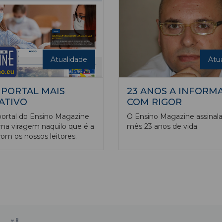
Portugal e Espanha, mas
a Ponte, e que se realiza no
no mundo da lusofonia.
 março, pelas 14 horas, no
tro Avenida, em Castelo
Atualidade
Atu
PORTAL MAIS
23 ANOS A INFORM
ATIVO
COM RIGOR
ortal do Ensino Magazine
O Ensino Magazine assinala
a viragem naquilo que é a
mês 23 anos de vida.
com os nossos leitores.