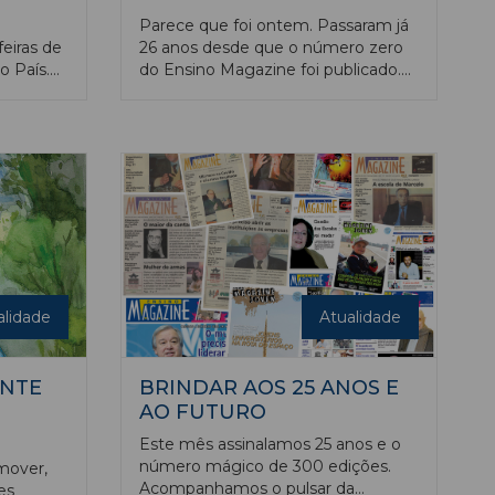
Parece que foi ontem. Passaram já
feiras de
26 anos desde que o número zero
o País.
do Ensino Magazine foi publicado.
Lisboa,
Neste percurso, que começou
 os
precisamente no ano em que a
EXPO 98 trouxe o Mundo a
Portugal, procurámos levar os
mundos das academias às
diferentes instituições e à
sociedade, de uma forma objetiva e
clara. Desde a segunda semana de
fevereiro de 1998 que
acompanhamos o pulsar da
educação em Portugal com o rigor
alidade
Atualidade
que o tema exige, procurando ser
sempre um instrumento de
aproximação entre as academias, as
ANTE
BRINDAR AOS 25 ANOS E
suas comunidades, o país e mundo
AO FUTURO
da lusofonia.
Este mês assinalamos 25 anos e o
número mágico de 300 edições.
mover,
Acompanhamos o pulsar da
es