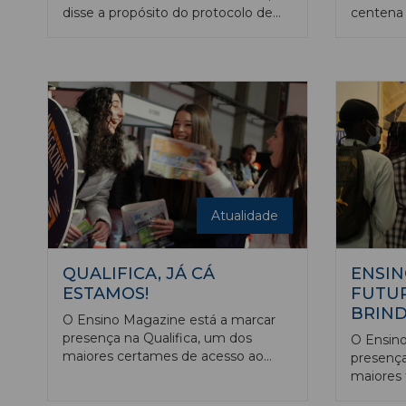
disse a propósito do protocolo de
centena 
cooperação rubricado entre o
académic
Ensino Magazine e a maior
melhores
instituição de ensino superior
parceira
moçambicana (com mais de 30 mil
alunos) que estávamos “perante
uma parceria inteligente”. Esta frase
acrescentou valor a uma outra,
proferida por Ignacio Bergudo, no
primeiro ano do Ensino Magazine,:
“o ensino não tem fronteiras”.
Atualidade
QUALIFICA, JÁ CÁ
ENSIN
ESTAMOS!
FUTUR
BRIND
O Ensino Magazine está a marcar
presença na Qualifica, um dos
O Ensino
maiores certames de acesso ao
presença
ensino superior, realizados no nosso
maiores 
país. A presença da nossa
superior