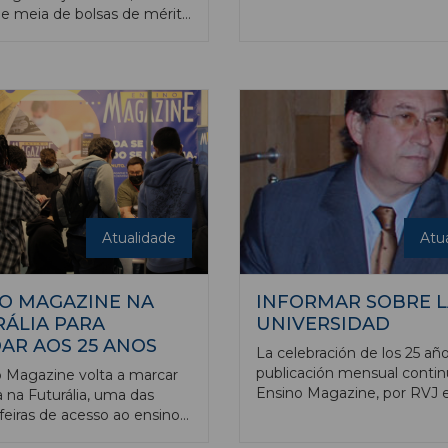
Portugal. A obra coordenad
e meia de bolsas de mérito
diretor da publicação, João
as, monetárias, aos
e pelo seu diretor fundador
 alunos das instituições
Ruivo, integrará um conjun
s da nossa publicação.
significativo de entrevistas
foram publicadas entre feve
2014 e fevereiro de 2023.
Atualidade
Atu
O MAGAZINE NA
INFORMAR SOBRE L
ÁLIA PARA
UNIVERSIDAD
AR AOS 25 ANOS
La celebración de los 25 añ
publicación mensual conti
 Magazine volta a marcar
Ensino Magazine, por RVJ e
 na Futurália, uma das
de Castelo Branco, nos invita a
feiras de acesso ao ensino
reflexionar sobre un aspect
 do País. No Parque das