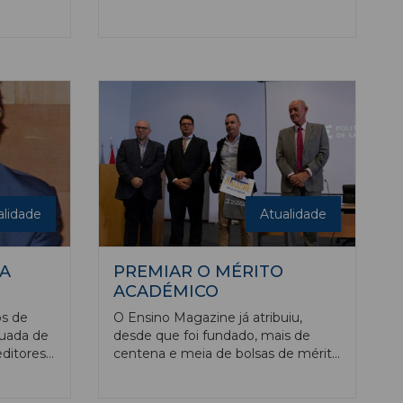
a pelo
iniciativa faz parte do programa do
 Carrega,
25º aniversário da nossa publicação
, João
e decorrerá no kartódromo de
to
Castelo Branco, o mais moderno do
 que
país, inaugurado há cerca de dois
reiro de
anos e que tem como embaixador
o piloto português, Pedro Lamy.
alidade
Atualidade
A
PREMIAR O MÉRITO
ACADÉMICO
os de
O Ensino Magazine já atribuiu,
nuada de
desde que foi fundado, mais de
ditores,
centena e meia de bolsas de mérito
académicas, monetárias, aos
o tan
melhores alunos das instituições