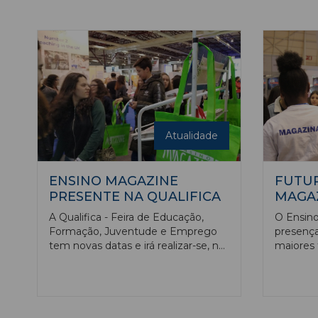
publicação é concretizada com um
Nações, 
expositor onde serão realizadas
março to
diversas atividades. Será também
FIL.
entregue a todos os visitantes
exemplares das edições de janeiro e
fevereiro do Ensino Magazine, de
forma gratuita. E ainda vamos
sortear uma Nintendo Switch.
Atualidade
ENSINO MAGAZINE
FUTUR
PRESENTE NA QUALIFICA
MAGA
A Qualifica - Feira de Educação,
O Ensino
Formação, Juventude e Emprego
presença
tem novas datas e irá realizar-se, na
maiores 
Exponor, entre 20 e 23 de abril. O
superior
evento tem como parceiro o Ensino
anos de 
Magazine, é um dos mais
pandemia
importantes do país e inicialmente
Parque d
estava agendada para 16 a 19 de
30 de mar