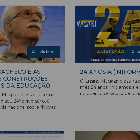
Salamanca promove de 24 
fevereiro naquela cidade e
Atualidade
Atu
PACHECO E AS
24 ANOS A (IN)FOR
S CONSTRUÇÕES
O Ensino Magazine assinala
IS DA EDUCAÇÃO
mês 24 anos. Iniciamos a e
no quarto de século de um
 Magazine associa-se, no
publicação que, bem no ce
o seu 24º aniversário, à
ibéria, entre Lisboa e Madri
cia nacional sobre “Novas
sentido o pulsar das escolas
ões sociais da educação”,
universidades e politécnic
a pela Escola Tecnológica
forma rigorosa, contribuind
ional Albicastrense (Etepa).
forma decisiva, para aquilo 
iativa, que terá como
história da educação não s
 José Pacheco, fundador da