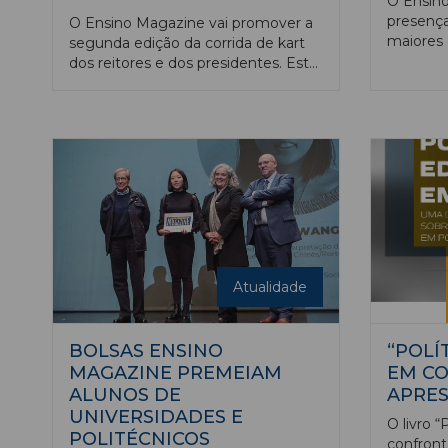
O Ensino
presença
O Ensino Magazine vai promover a
maiores 
segunda edição da corrida de kart
ensino s
dos reitores e dos presidentes. Esta
país. A 
iniciativa faz parte do programa do
publicaç
26.º aniversário da nossa publicação
um expos
e decorrerá no kartódromo de
diversas
Castelo Branco, um dos mais
prémios 
recentes do país, inaugurado há
num dos
cerca de três anos e que teve como
kartódro
embaixador o piloto português,
Branco, 
Pedro Lamy.
com a Es
Serão t
os visit
Atualidade
edições 
Ensino M
BOLSAS ENSINO
“POLÍ
MAGAZINE PREMEIAM
EM CO
ALUNOS DE
APRES
UNIVERSIDADES E
O livro “
POLITÉCNICOS
confron