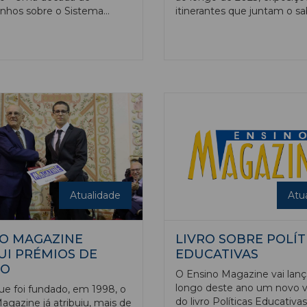
nhos sobre o Sistema
itinerantes que juntam o sa
o em Portugal” é
natureza em ilustrações de
ado, no próximo dia 23 de
Ferreira Nunes. A investiga
m Lisboa, na Futurália,
docente do ensino superior
h00, pelo Diretor-Geral do
através de aguarelas, diver
uperior, Joaquim Mourato.
habitats e espécies, mas 
coordenada por João Ruivo
aquilo que a ciência contrib
arrega, surge na sequência
nossas vidas.
s “Políticas e Políticos da
” e “Políticas Educativas
gal”, já esgotados, os
uniram uma seleção de
tas efetuadas a diferentes
o sistema educativo e
Atualidade
Atu
entre 1997 e o início de
publicadas no Ensino
e.
O MAGAZINE
LIVRO SOBRE POLÍT
UI PRÉMIOS DE
EDUCATIVAS
TO
O Ensino Magazine vai lanç
longo deste ano um novo 
e foi fundado, em 1998, o
do livro Políticas Educativ
agazine já atribuiu, mais de