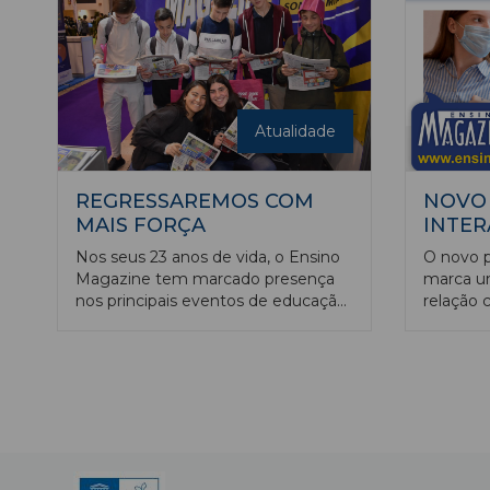
Escola d
dia 15 de
Cine Tea
Branco.
Atualidade
REGRESSAREMOS COM
NOVO 
MAIS FORÇA
INTER
Nos seus 23 anos de vida, o Ensino
O novo p
Magazine tem marcado presença
marca um
nos principais eventos de educação
relação 
nacionais e internacionais.