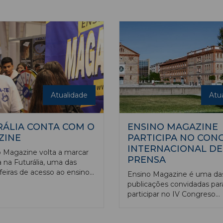
sugerente, y delicado a la v
em Lisboa, de 22 a 25 de
como el papel, la función y
dos os caminhos vão dar à
responsabilidad de escribir
periódica sobre la universid
dando información y gene
opinión entre los lectores s
diferentes aspectos de la v
universitaria y los centros d
educación superior.
Atualidade
Atu
ÁLIA CONTA COM O
ENSINO MAGAZINE
ZINE
PARTICIPA NO CON
INTERNACIONAL DE
 Magazine volta a marcar
PRENSA
 na Futurália, uma das
feiras de acesso ao ensino
Ensino Magazine é uma da
 do País. Depois de dois
publicações convidadas par
interrupção, devido à
participar no IV Congreso
, a Futurália regressa ao
Internacional de Prensa
as Nações, em Lisboa, de
Pedagógica, que a Univers
ço a 2 de abril.