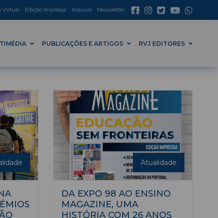
a Virtual
Edição Impressa
Arquivo
Newsletter
TIMÉDIA
PUBLICAÇÕES E ARTIGOS
RVJ EDITORES
alidade
Atualidade
NA
DA EXPO 98 AO ENSINO
RÉMIOS
MAGAZINE, UMA
ÇÃO
HISTÓRIA COM 26 ANOS