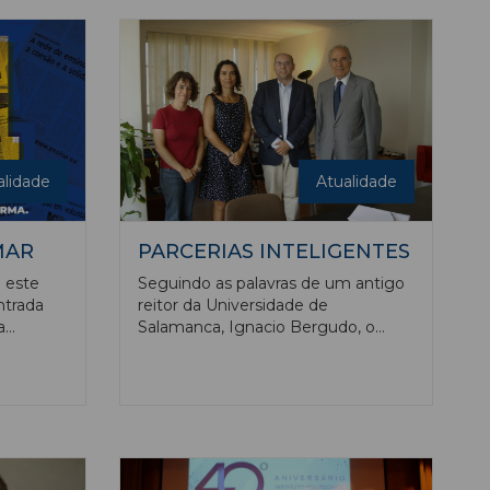
a 26 de
spanhola.
alidade
Atualidade
MAR
PARCERIAS INTELIGENTES
 este
Seguindo as palavras de um antigo
ntrada
reitor da Universidade de
a
Salamanca, Ignacio Bergudo, o
ntro de
ensino não tem fronteiras. Foi
d, tem
dentro desta máxima que nos
,
temos guiado nos primeiros 23 anos
os de uma
de vida do Ensino Magazine,
o, de
estabelecendo parcerias
que é a
inteligentes.
ó em