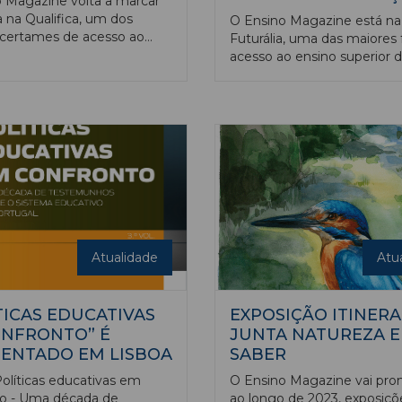
 Magazine volta a marcar
 na Qualifica, um dos
O Ensino Magazine está na
certames de acesso ao
Futurália, uma das maiores 
uperior, realizados no nosso
acesso ao ensino superior d
presença da nossa
No Parque das Nações, em 
ão será concretizada com
de 20 a 23 de março todos
itor onde serão realizadas
caminhos vão dar à FIL.
 atividades, com o sorteio
e vouchers para corridas
 mais modernos
mos do país, em Castelo
através de uma parceria
cuderia Castelo Branco.
ambém entregues a todos
antes exemplares das
Atualidade
Atu
de janeiro e fevereiro do
agazine, de forma gratuita.
TICAS EDUCATIVAS
EXPOSIÇÃO ITINER
NFRONTO” É
JUNTA NATUREZA E
ENTADO EM LISBOA
SABER
Políticas educativas em
O Ensino Magazine vai pro
to - Uma década de
ao longo de 2023, exposiçõ