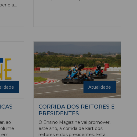
educação em Portugal com o rigor
ber e a
que o tema exige, procurando ser
 Luísa
sempre um instrumento de
dora e
aproximação entre as academias, as
 mostra,
suas comunidades, o país e mundo
sos
da lusofonia.
também
ui para as
alidade
Atualidade
ICAS
CORRIDA DOS REITORES E
PRESIDENTES
ar, ao
O Ensino Magazine vai promover,
volume
este ano, a corrida de kart dos
as em
reitores e dos presidentes. Esta