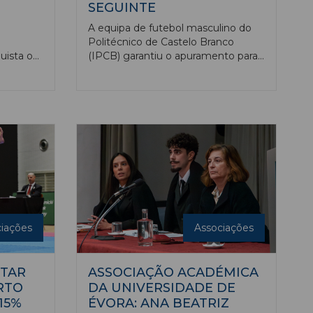
SEGUINTE
A equipa de futebol masculino do
Politécnico de Castelo Branco
uista o
(IPCB) garantiu o apuramento para
l
a segunda fase do Campeonato
 na
Nacional Universitário, que decorre
g.
em Viseu, a 9 e 10 de março.
iações
Associações
TAR
ASSOCIAÇÃO ACADÉMICA
RTO
DA UNIVERSIDADE DE
15%
ÉVORA: ANA BEATRIZ