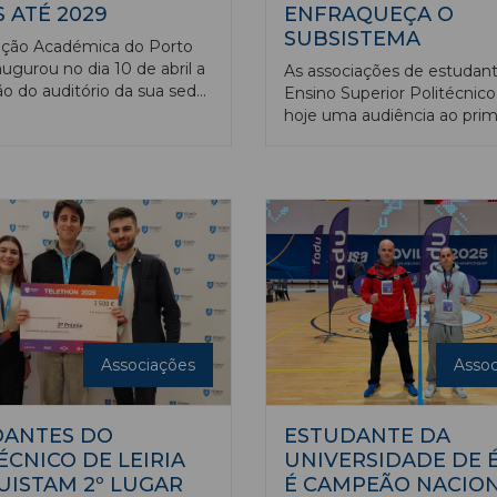
 ATÉ 2029
ENFRAQUEÇA O
SUBSISTEMA
ação Académica do Porto
ugurou no dia 10 de abril a
As associações de estudan
o do auditório da sua sede,
Ensino Superior Politécnic
ra fase das obras naquele
hoje uma audiência ao prim
 que se prolongam até 2029
ministro para pedir que “nã
ão 500 mil euros.
enfraqueça o subsistema
politécnico”, após o Govern
decidido transformar em
universidades os politécnic
Leiria e do Porto.
Associações
Assoc
DANTES DO
ESTUDANTE DA
ÉCNICO DE LEIRIA
UNIVERSIDADE DE 
ISTAM 2º LUGAR
É CAMPEÃO NACION