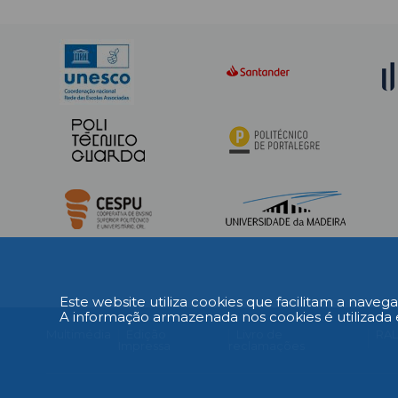
da acade
em problemas como o alojamento
e os transportes.
Este website utiliza cookies que facilitam a navega
A informação armazenada nos cookies é utilizada 
Multimédia
Edição
Livro de
RA
Impressa
reclamações