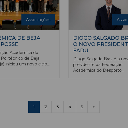
Associações
Assoc
MICA DE BEJA
DIOGO SALGADO BR
 POSSE
O NOVO PRESIDENT
FADU
iação Académica do
o Politécnico de Beja
Diogo Salgado Braz é o no
a) iniciou um novo ciclo
presidente da Federação
omada de posse de
Académica do Desporto
a Parreira como presidente,
Universitário (FADU). O dir
aneiro, numa cerimónia que
sucede no cargo a Ricardo 
 no Auditório da instituição
após as eleições realizadas 
u com a presença da
de outubro, em que tamb
te do instituto, Maria de
concorreu Tiago Teixeira. D
arvalho. Após vários anos
obteve 61% dos votos, info
1
2
3
4
5
>
idade, a estrutura renasce
em nota a FADU.
antir a representação
ica e a defesa dos
es de todos os estudantes