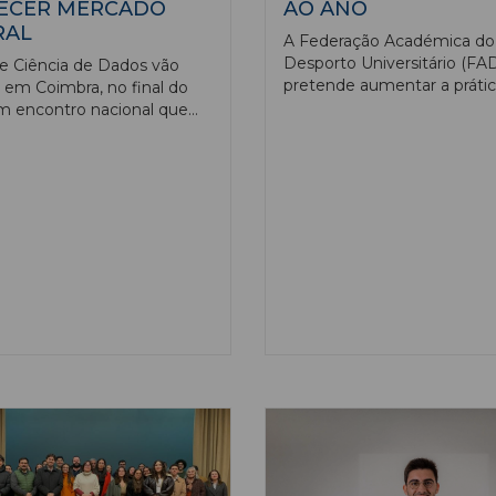
ECER MERCADO
AO ANO
RAL
A Federação Académica do
Desporto Universitário (FA
e Ciência de Dados vão
pretende aumentar a práti
e em Coimbra, no final do
desportiva no ensino super
m encontro nacional que
15% anualmente, através d
arar e familiarizar os
plano divulgado em comun
es universitários para o
de trabalho.