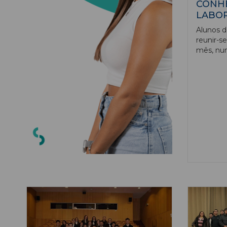
CONH
LABO
Alunos d
reunir-s
mês, nu
visa prep
estudant
mercado 