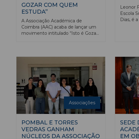
GOZAR COM QUEM
Leonor F
ESTUDA”
Escola S
Dias, é 
A Associação Académica de
Associa
Coimbra (AAC) acaba de lançar um
Politécn
movimento intitulado “Isto é Gozar
Substitu
com Quem Estuda”, que pretende
Lobo, pr
“responder aos sucessivos
associaç
problemas gerados única e
cofundad
exclusivamente pelo Ministério da
Educação”, vincou a estrutura
associativa em comunicado.
Associações
POMBAL E TORRES
SEDE 
VEDRAS GANHAM
ACAD
NÚCLEOS DA ASSOCIAÇÃO
EM OB