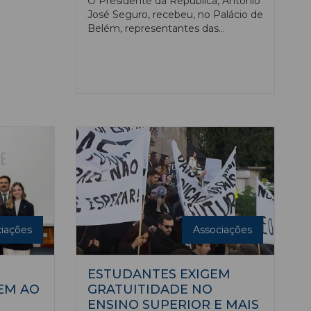
O Presidente da República, António
José Seguro, recebeu, no Palácio de
Belém, representantes das
Associações e Federações
Académicas, informou a página
oficial da Presidência da República,
em nota divulgada dia 8 de julho. A
audiência teve como tema as
prioridades dos estudantes do
Ensino Superior.
iações
Associações
ESTUDANTES EXIGEM
EM AO
GRATUITIDADE NO
ENSINO SUPERIOR E MAIS