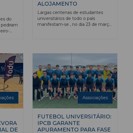
ALOJAMENTO
Largas centenas de estudantes
universitários de todo o país
tes do
manifestam-se , no dia 23 de março,
o pediram
em Lisboa pela gratuitidade no
eiro-
ensino superior, melhores bolsas e
o se
mais alojamento.
o ter
os de
iações
Associações
FUTEBOL UNIVERSITÁRIO:
ÉVORA
IPCB GARANTE
AL DE
APURAMENTO PARA FASE