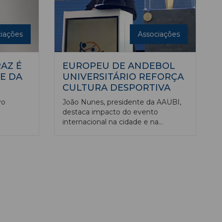
iações
Associações
AZ É
EUROPEU DE ANDEBOL
E DA
UNIVERSITÁRIO REFORÇA
CULTURA DESPORTIVA
vo
João Nunes, presidente da AAUBI,
destaca impacto do evento
internacional na cidade e na
igente
academia, 25 anos depois do último
Nora,
torneio deste género. Competição
no dia 7
reuniu 24 equipas de nove países.
ém
iogo Braz
rmou ,