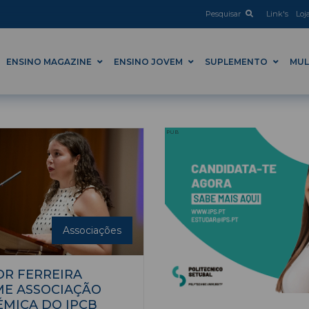
Pesquisar
Link's
Loj
ENSINO MAGAZINE
ENSINO JOVEM
SUPLEMENTO
MUL
PUB
Associações
R FERREIRA
E ASSOCIAÇÃO
MICA DO IPCB