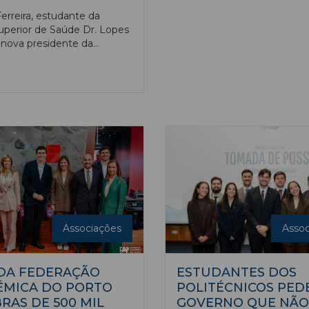
erreira, estudante da
uperior de Saúde Dr. Lopes
a nova presidente da
ção Académica do
ico de Castelo Branco.
i no cargo Alexandre Pinto
imeiro presidente daquela
ão, de que foi também
or.
Associações
Assoc
DA FEDERAÇÃO
ESTUDANTES DOS
ÉMICA DO PORTO
POLITÉCNICOS PED
RAS DE 500 MIL
GOVERNO QUE NÃO