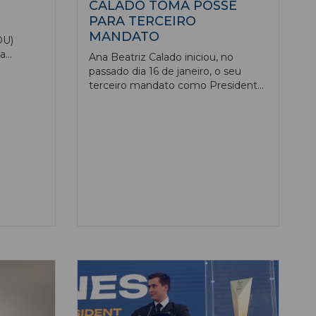
CALADO TOMA POSSE
PARA TERCEIRO
MANDATO
DU)
ca
Ana Beatriz Calado iniciou, no
ior em
passado dia 16 de janeiro, o seu
e um
terceiro mandato como Presidente
icado.
da Associação Académica da
Universidade de Évora (AAUE),
assumindo como prioridades a
defesa dos estudantes, a reforma
da vida académica, o reforço do
financiamento da associação e uma
intervenção firme nos principais
desafios estruturais do Ensino
Superior, com especial destaque
para o alojamento estudantil.