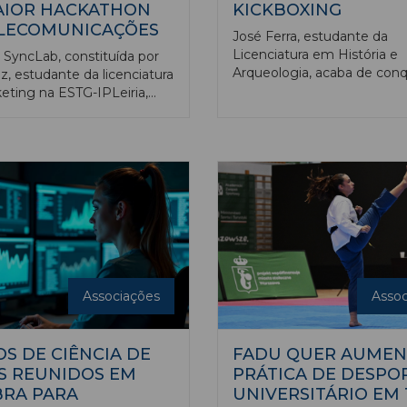
AIOR HACKATHON
KICKBOXING
ELECOMUNICAÇÕES
José Ferra, estudante da
Licenciatura em História e
 SyncLab, constituída por
Arqueologia, acaba de conq
z, estudante da licenciatura
título de Campeão Naciona
ting na ESTG-IPLeiria,
Universitário de Kickboxing,
e Cruz, estudante da
vertente K1, categoria -60k
tura em Engenharia
ica na ESTG-IPLeiria, e
ale, estudante da
tura em Engenharia
cnica e de Computadores
tuto Superior Técnico
ou o 2.º lugar no Telethon
maior hackathon de
nicações do país, realizado
co Innovation Center, em
Associações
Assoc
S DE CIÊNCIA DE
FADU QUER AUMEN
S REUNIDOS EM
PRÁTICA DE DESPO
RA PARA
UNIVERSITÁRIO EM 