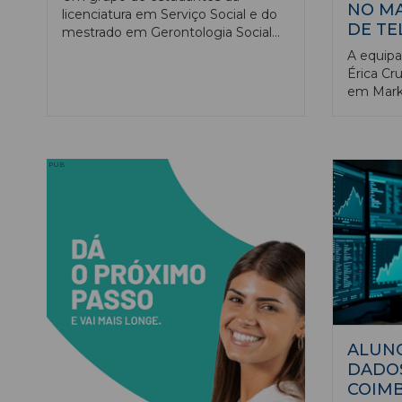
NO M
licenciatura em Serviço Social e do
DE T
mestrado em Gerontologia Social
da Escola Superior de Educação do
A equipa
IPCB, realizaram uma visita de
Érica Cru
estudo à SUÃO – Associação de
em Marke
Desenvolvimento Comunitário,
Guilherm
localizada na freguesia de São
licencia
Miguel de Machede, Évora, disse ao
Informát
Ensino Magazine a academia
Rafael V
PUB
albicastrense.
licencia
Eletroté
no Insti
conquist
2026, o 
telecomu
no Técni
Lisboa.
ALUNO
DADO
COIMB