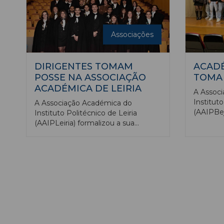
Associações
DIRIGENTES TOMAM
ACADÉ
POSSE NA ASSOCIAÇÃO
TOMA
ACADÉMICA DE LEIRIA
A Assoc
Institut
A Associação Académica do
(AAIPBej
Instituto Politécnico de Leiria
com a t
(AAIPLeiria) formalizou a sua
Alexandr
constituição, unificando as
a 7 de j
anteriores associações de
decorreu
estudantes das cinco escolas da
e conto
instituição. André Pereira tomou
presiden
posse como o primeiro presidente
Fátima C
da estrutura, que representa cerca
de inativ
de 15 mil estudantes junto dos
para gar
órgãos de gestão e municípios. A
democrát
nova associação pretende ser uma
interess
voz única e reivindicativa, focada