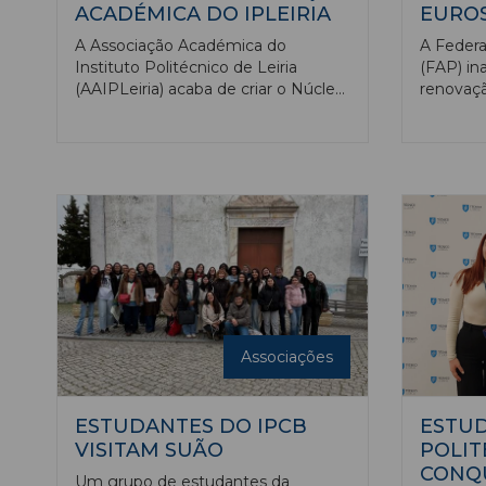
ACADÉMICA DO IPLEIRIA
EUROS
A Associação Académica do
A Feder
Instituto Politécnico de Leiria
(FAP) ina
(AAIPLeiria) acaba de criar o Núcleo
renovaçã
Académico de Pombal e do Núcleo
a primei
Académico de Torres Vedras,
edifício
passando a existir, pela primeira vez,
e custar
estruturas formais de representação
estudantil nestes polos regionais da
instituição.
Associações
ESTUDANTES DO IPCB
ESTU
VISITAM SUÃO
POLIT
CONQU
Um grupo de estudantes da