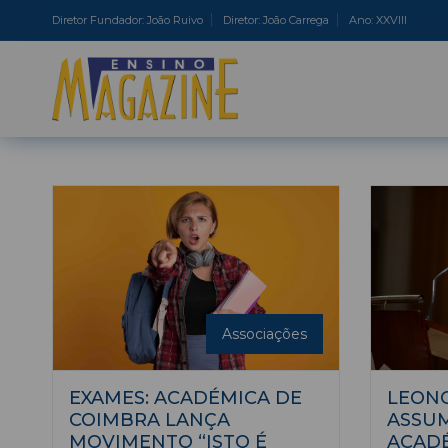
Diretor Fundador: João Ruivo
Diretor: João Carrega
Ano: XXVIII
Associações
EXAMES: ACADÉMICA DE
LEONO
COIMBRA LANÇA
ASSUM
MOVIMENTO “ISTO É
ACADÉ