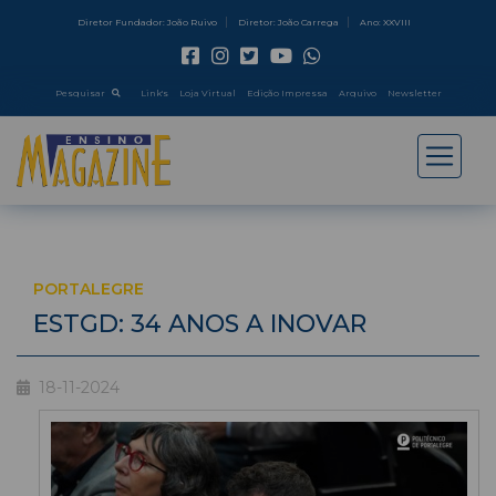
Diretor Fundador: João Ruivo
Diretor: João Carrega
Ano: XXVIII
Pesquisar
Link's
Loja Virtual
Edição Impressa
Arquivo
Newsletter
PORTALEGRE
ESTGD: 34 ANOS A INOVAR
18-11-2024