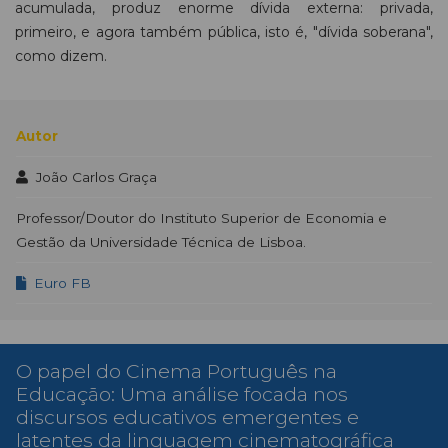
acumulada, produz enorme dívida externa: privada,
primeiro, e agora também pública, isto é, "dívida soberana",
como dizem.
Autor
João Carlos Graça
Professor/Doutor do Instituto Superior de Economia e
Gestão da Universidade Técnica de Lisboa.
Euro FB
O papel do Cinema Português na
Educação: Uma análise focada nos
discursos educativos emergentes e
latentes da linguagem cinematográfica