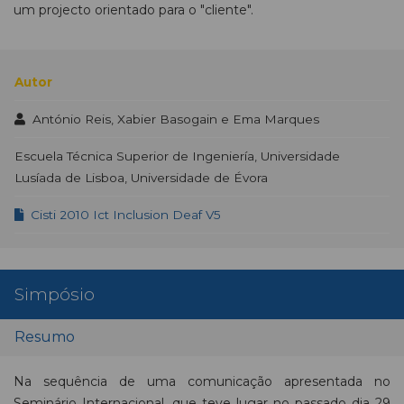
um projecto orientado para o "cliente".
Autor
António Reis, Xabier Basogain e Ema Marques
Escuela Técnica Superior de Ingeniería, Universidade
Lusíada de Lisboa, Universidade de Évora
Cisti 2010 Ict Inclusion Deaf V5
Simpósio
Resumo
Na sequência de uma comunicação apresentada no
Seminário Internacional, que teve lugar no passado dia 29