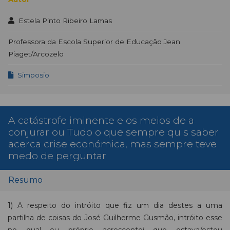
Estela Pinto Ribeiro Lamas
Professora da Escola Superior de Educação Jean
Piaget/Arcozelo
Simposio
A catástrofe iminente e os meios de a
conjurar ou Tudo o que sempre quis saber
acerca crise económica, mas sempre teve
medo de perguntar
Resumo
1) A respeito do intróito que fiz um dia destes a uma
partilha de coisas do José Guilherme Gusmão, intróito esse
no qual eu próprio acrescentei que estava/estou