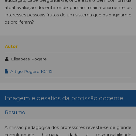
educação, cabe perguntar-se, onde está o bem comum da
atual avaliação docente onde primam maioritariamente os
interesses pessoais frutos de um sistema que os originam e
os proliferam?
Autor
Elisabete Pogere
Artigo Pogere 10.1.15
Imagem e desafios da profissão docente
Resumo
A missão pedagógica dos professores reveste-se de grande
complexidade humana, dada a responsabilidade