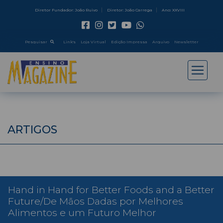
Diretor Fundador: João Ruivo
Diretor: João Carrega
Ano: XXVIII
Pesquisar
Link's
Loja Virtual
Edição Impressa
Arquivo
Newsletter
ARTIGOS
Hand in Hand for Better Foods and a Better
Future/De Mãos Dadas por Melhores
Alimentos e um Futuro Melhor