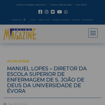
Diretor Fundador: João Ruivo
Diretor: João Carrega
Ano: XXVIII
Pesquisar
Link's
Loja Virtual
Edição Impressa
Arquivo
Newsletter
ATUALIDADE
MANUEL LOPES – DIRETOR DA
ESCOLA SUPERIOR DE
ENFERMAGEM DE S. JOÃO DE
DEUS DA UNIVERSIDADE DE
ÉVORA
24-06-2024