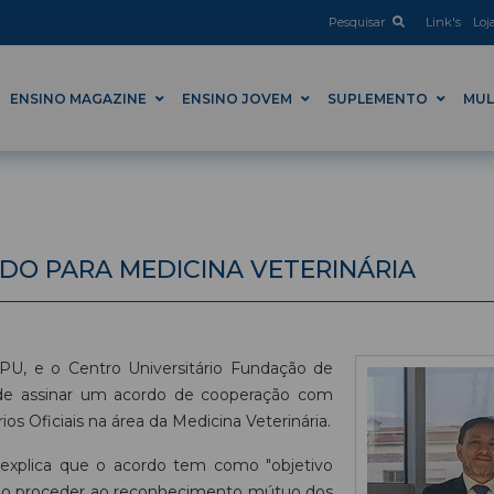
Pesquisar
Link's
Loj
ENSINO MAGAZINE
ENSINO JOVEM
SUPLEMENTO
MUL
DO PARA MEDICINA VETERINÁRIA
SPU, e o Centro Universitário Fundação de
 de assinar um acordo de cooperação com
s Oficiais na área da Medicina Veterinária.
explica que o acordo tem como "objetivo
erão proceder ao reconhecimento mútuo dos