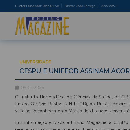
Diretor Fundador: João Ruivo
Diretor: João Carrega
Ano: XXVIII
UNIVERSIDADE
CESPU E UNIFEOB ASSINAM ACOR
09-01-2026
O Instituto Universitário de Ciências da Saúde, da CE
Ensino Octávio Bastos (UNIFEOB), do Brasil, acabam
vista ao Reconhecimento Mútuo dos Estudos Universitário
Em informação enviada à Ensino Magazine, a CESPU 
regular as condições em que as duas instituições pod