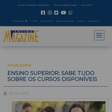
Diretor Fundador: João Ruivo
Diretor: João Carrega
Ano: XXVIII
Pesquisar
Link's
Loja Virtual
Edição Impressa
Arquivo
Newsletter
ATUALIDADE
ENSINO SUPERIOR: SABE TUDO
SOBRE OS CURSOS DISPONÍVEIS
29-06-2026