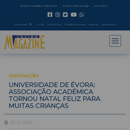
Diretor Fundador: João Ruivo
Diretor: João Carrega
Ano: XXVIII
Pesquisar
Link's
Loja Virtual
Edição Impressa
Arquivo
Newsletter
ASSOCIAÇÕES
UNIVERSIDADE DE ÉVORA:
ASSOCIAÇÃO ACADÉMICA
TORNOU NATAL FELIZ PARA
MUITAS CRIANÇAS
05-01-2024