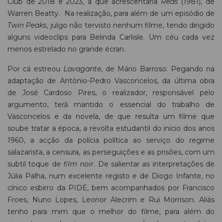
Club de 2018 e 2023, a que acrescentaria
Reds
(1981), de
Warren Beatty. Na realização, para além de um episódio de
Twin Peaks
, julgo não tervisto nenhum filme, tendo dirigido
alguns videoclips para Belinda Carlisle. Um céu cada vez
menos estrelado no grande écran.
Por cá estreou
Lavagante
, de Mário Barroso. Pegando na
adaptação de António-Pedro Vasconcelos, da última obra
de José Cardoso Pires, o realizador, responsável pelo
argumento, terá mantido o essencial do trabalho de
Vasconcelos e da novela, de que resulta um filme que
soube tratar a época, a revolta estudantil do início dos anos
1960, a acção da polícia política ao serviço do regime
salazarista, a censura, as perseguições e as prisões, com um
subtil toque de
film noir
. De salientar as interpretações de
Júlia Palha, num excelente registo e de Diogo Infante, no
cínico esbirro da PIDE, bem acompanhados por Francisco
Froes, Nuno Lopes, Leonor Alecrim e Rui Morrison. Aliás
tenho para mim que o melhor do filme, para além do