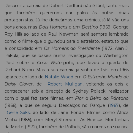
Resumir a carreira de Robert Redford não é fácil, tanto mais
que também queremos dar palco às outras duas
protagonistas. Já lhe dedicámos uma crónica, já lá vão uns
bons anos, mas
Dois Homens e um Destino
(1969, George
Roy Hill) ao lado de Paul Newman, será sempre lembrado
como o filme que o guindou para o estrelato, estatuto que
é consolidado em
Os Homens do Presidente
(1972, Alan J.
Pakula) que se baseia numa investigação do Washington
Post sobre o
Caso Watergate
, que levou à queda de
Richard Nixon. Mas a sua carreira já vinha de trás: em 1965
aparece ao lado de
Natalie Wood
em
O Estranho Mundo de
Daisy Clover
, de
Robert Mulligan
, voltando os dois a
contracenar sob a direcção de Sydney Pollack, realizador
com o qual fez sete filmes, em
Flor à Beira do Pântano
(1966), a que se seguiu Descalços no Parque (
1967
), de
Gene Saks
, ao lado de Jane Fonda. Filmes como África
Minha (1985), com Meryl Streep e As Brancas Montanhas
da Morte (1972), também de Pollack, são marcos na sua rica