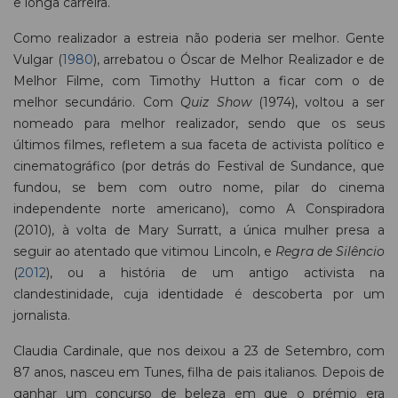
e longa carreira.
Como realizador a estreia não poderia ser melhor. Gente
Vulgar (
1980
), arrebatou o Óscar de Melhor Realizador e de
Melhor Filme, com Timothy Hutton a ficar com o de
melhor secundário. Com
Quiz Show
(1974), voltou a ser
nomeado para melhor realizador, sendo que os seus
últimos filmes, refletem a sua faceta de activista político e
cinematográfico (por detrás do Festival de Sundance, que
fundou, se bem com outro nome, pilar do cinema
independente norte americano), como A Conspiradora
(2010), à volta de Mary Surratt, a única mulher presa a
seguir ao atentado que vitimou Lincoln, e
Regra de Silêncio
(
2012
), ou a história de um antigo activista na
clandestinidade, cuja identidade é descoberta por um
jornalista.
Claudia Cardinale, que nos deixou a 23 de Setembro, com
87 anos, nasceu em Tunes, filha de pais italianos. Depois de
ganhar um concurso de beleza em que o prémio era