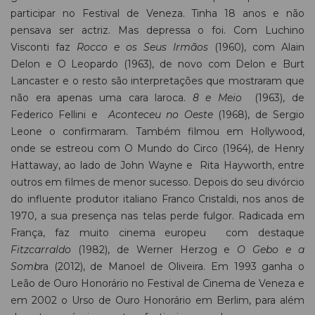
participar no Festival de Veneza. Tinha 18 anos e não
pensava ser actriz. Mas depressa o foi. Com Luchino
Visconti faz
Rocco e os Seus Irmãos
(1960), com Alain
Delon e O Leopardo (1963), de novo com Delon e Burt
Lancaster e o resto são interpretações que mostraram que
não era apenas uma cara laroca.
8 e Meio
(1963), de
Federico Fellini e
Aconteceu no Oeste
(1968), de Sergio
Leone o confirmaram. Também filmou em Hollywood,
onde se estreou com O Mundo do Circo (1964), de Henry
Hattaway, ao lado de John Wayne e Rita Hayworth, entre
outros em filmes de menor sucesso. Depois do seu divórcio
do influente produtor italiano Franco Cristaldi, nos anos de
1970, a sua presença nas telas perde fulgor. Radicada em
França, faz muito cinema europeu com destaque
Fitzcarraldo
(1982), de Werner Herzog e
O Gebo e a
Somb
ra (2012), de Manoel de Oliveira. Em 1993 ganha o
Leão de Ouro Honorário no Festival de Cinema de Veneza e
em 2002 o Urso de Ouro Honorário em Berlim, para além