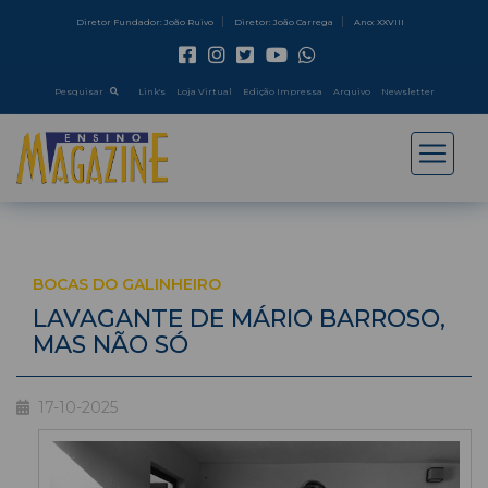
Diretor Fundador: João Ruivo
Diretor: João Carrega
Ano: XXVIII
Pesquisar
Link's
Loja Virtual
Edição Impressa
Arquivo
Newsletter
BOCAS DO GALINHEIRO
LAVAGANTE DE MÁRIO BARROSO,
MAS NÃO SÓ
17-10-2025