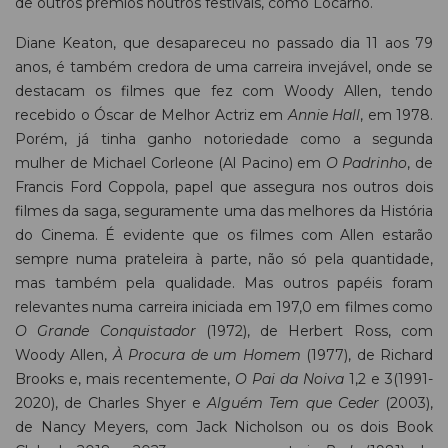
de outros prémios noutros festivais, como Locarno.
Diane Keaton, que desapareceu no passado dia 11 aos 79
anos, é também credora de uma carreira invejável, onde se
destacam os filmes que fez com Woody Allen, tendo
recebido o Óscar de Melhor Actriz em
Annie Hall
, em 1978.
Porém, já tinha ganho notoriedade como a segunda
mulher de Michael Corleone (Al Pacino) em
O Padrinho
, de
Francis Ford Coppola, papel que assegura nos outros dois
filmes da saga, seguramente uma das melhores da História
do Cinema. É evidente que os filmes com Allen estarão
sempre numa prateleira à parte, não só pela quantidade,
mas também pela qualidade. Mas outros papéis foram
relevantes numa carreira iniciada em 197,0 em filmes como
O Grande Conquistador
(1972), de Herbert Ross, com
Woody Allen,
À Procura de um Homem
(1977), de Richard
Brooks e, mais recentemente,
O Pai da Noiva
1,2 e 3(1991-
2020), de Charles Shyer e
Alguém Tem que Ceder
(2003),
de Nancy Meyers, com Jack Nicholson ou os dois Book